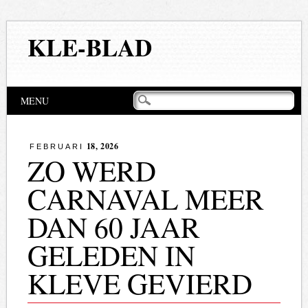
KLE-BLAD
Hoofdmenu
Naar
MENU
de
inhoud
springen
18, 2026
FEBRUARI
ZO WERD
CARNAVAL MEER
DAN 60 JAAR
GELEDEN IN
KLEVE GEVIERD