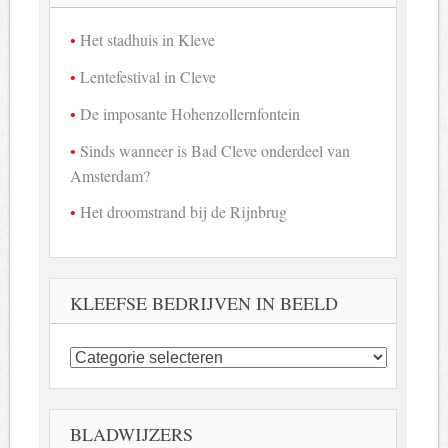
Het stadhuis in Kleve
Lentefestival in Cleve
De imposante Hohenzollernfontein
Sinds wanneer is Bad Cleve onderdeel van
Amsterdam?
Het droomstrand bij de Rijnbrug
KLEEFSE BEDRIJVEN IN BEELD
Kleefse
bedrijven
in
beeld
BLADWIJZERS