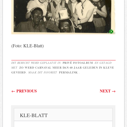
(Foto: KLE-Blatt)
DIT BERICHT WERD GEPLAATST IN
PRIVÉ FOTOALBUM
EN GETAGD
MET
ZO WERD CARNAVAL MEER DAN 60 JAAR GELEDEN IN KLEVE
GEVIERD
. MAAK DIT FAVORIET
PERMALINK
.
Berichtnavigatie
←
PREVIOUS
NEXT
→
KLE-BLATT