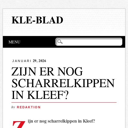
KLE-BLAD
Hoofdmenu
Naar
MENU
de
inhoud
springen
29, 2026
JANUARI
ZIJN ER NOG
SCHARRELKIPPEN
IN KLEEF?
by
REDAKTION
Z
ijn er nog scharrelkippen in Kleef?