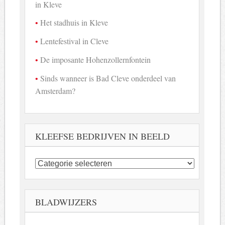
in Kleve
Het stadhuis in Kleve
Lentefestival in Cleve
De imposante Hohenzollernfontein
Sinds wanneer is Bad Cleve onderdeel van
Amsterdam?
KLEEFSE BEDRIJVEN IN BEELD
Kleefse
bedrijven
in
beeld
BLADWIJZERS