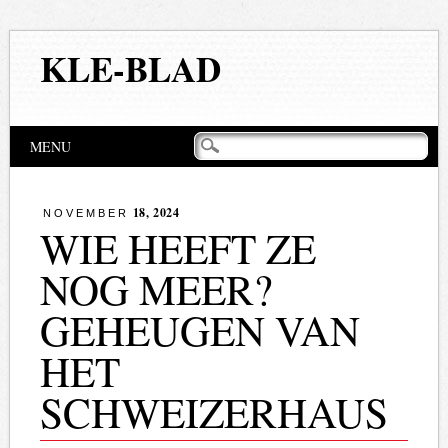
KLE-BLAD
Hoofdmenu
Naar
MENU
de
inhoud
springen
18, 2024
NOVEMBER
WIE HEEFT ZE
NOG MEER?
GEHEUGEN VAN
HET
SCHWEIZERHAUS