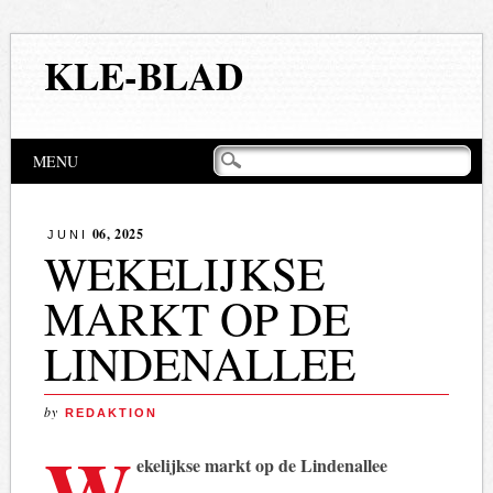
KLE-BLAD
Hoofdmenu
Naar
MENU
de
inhoud
springen
06, 2025
JUNI
WEKELIJKSE
MARKT OP DE
LINDENALLEE
by
REDAKTION
W
ekelijkse markt op de Lindenallee