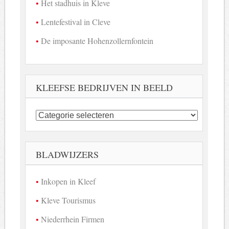
Het stadhuis in Kleve
Lentefestival in Cleve
De imposante Hohenzollernfontein
KLEEFSE BEDRIJVEN IN BEELD
Kleefse
bedrijven
in
beeld
BLADWIJZERS
Inkopen in Kleef
Kleve Tourismus
Niederrhein Firmen