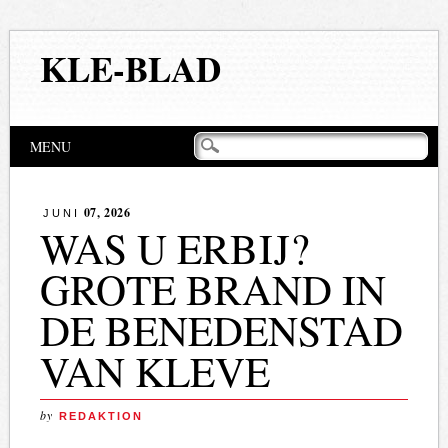
KLE-BLAD
Hoofdmenu
Naar
MENU
de
inhoud
springen
07, 2026
JUNI
WAS U ERBIJ?
GROTE BRAND IN
DE BENEDENSTAD
VAN KLEVE
by
REDAKTION