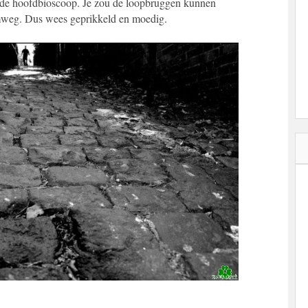
t de hoofdbioscoop. Je zou de loopbruggen kunnen
 omweg. Dus wees geprikkeld en moedig.