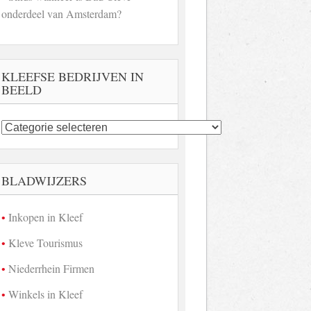
onderdeel van Amsterdam?
KLEEFSE BEDRIJVEN IN
BEELD
Kleefse
bedrijven
in
beeld
BLADWIJZERS
Inkopen in Kleef
Kleve Tourismus
Niederrhein Firmen
Winkels in Kleef