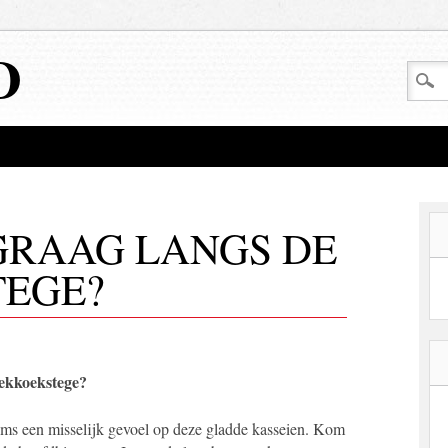
D
GRAAG LANGS DE
EGE?
oekkoekstege?
 soms een misselijk gevoel op deze gladde kasseien. Kom