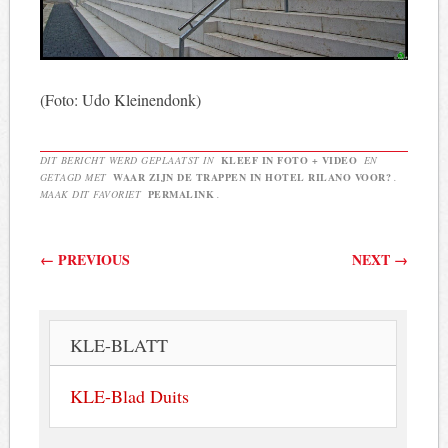
(Foto: Udo Kleinendonk)
DIT BERICHT WERD GEPLAATST IN
KLEEF IN FOTO + VIDEO
EN
GETAGD MET
WAAR ZIJN DE TRAPPEN IN HOTEL RILANO VOOR?
.
MAAK DIT FAVORIET
PERMALINK
.
Berichtnavigatie
←
PREVIOUS
NEXT
→
KLE-BLATT
KLE-Blad Duits