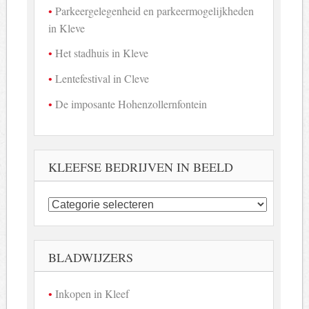
Parkeergelegenheid en parkeermogelijkheden
in Kleve
Het stadhuis in Kleve
Lentefestival in Cleve
De imposante Hohenzollernfontein
KLEEFSE BEDRIJVEN IN BEELD
Kleefse
bedrijven
in
beeld
BLADWIJZERS
Inkopen in Kleef