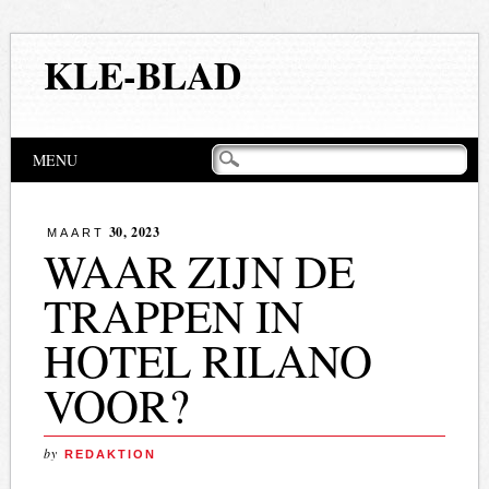
KLE-BLAD
Hoofdmenu
Naar
MENU
de
inhoud
springen
30, 2023
MAART
WAAR ZIJN DE
TRAPPEN IN
HOTEL RILANO
VOOR?
by
REDAKTION