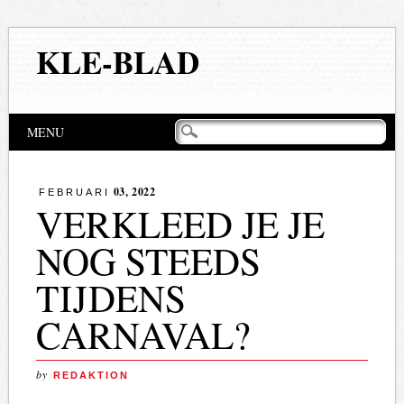
KLE-BLAD
Hoofdmenu
Naar
MENU
de
inhoud
springen
03, 2022
FEBRUARI
VERKLEED JE JE
NOG STEEDS
TIJDENS
CARNAVAL?
by
REDAKTION