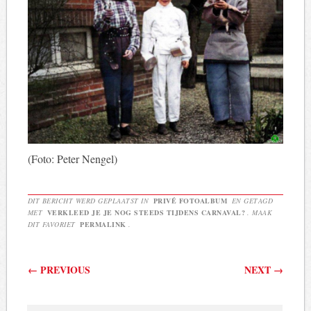
(Foto: Peter Nengel)
DIT BERICHT WERD GEPLAATST IN
PRIVÉ FOTOALBUM
EN GETAGD
MET
VERKLEED JE JE NOG STEEDS TIJDENS CARNAVAL?
. MAAK
DIT FAVORIET
PERMALINK
.
Berichtnavigatie
←
PREVIOUS
NEXT
→