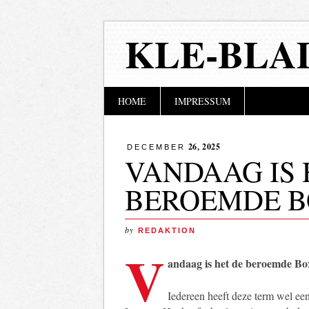
KLE-BLA
Hoofdmenu
Naar
HOME
IMPRESSUM
de
inhoud
springen
26, 2025
DECEMBER
VANDAAG IS 
BEROEMDE B
by
REDAKTION
V
andaag is het de beroemde Bo
Iedereen heeft deze term wel ee