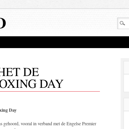
D
HET DE
OXING DAY
xing Day
ns gehoord, vooral in verband met de Engelse Premier