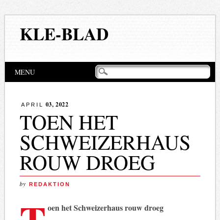
KLE-BLAD
Hoofdmenu
Naar
MENU
de
inhoud
springen
03, 2022
APRIL
TOEN HET
SCHWEIZERHAUS
ROUW DROEG
by
REDAKTION
T
oen het Schweizerhaus rouw droeg