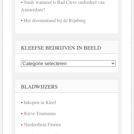
Sinds wanneer is Bad Cleve onderdeel van
Amsterdam?
Het droomstrand bij de Rijnbrug
KLEEFSE BEDRIJVEN IN BEELD
Kleefse
bedrijven
in
beeld
BLADWIJZERS
Inkopen in Kleef
Kleve Tourismus
Niederrhein Firmen