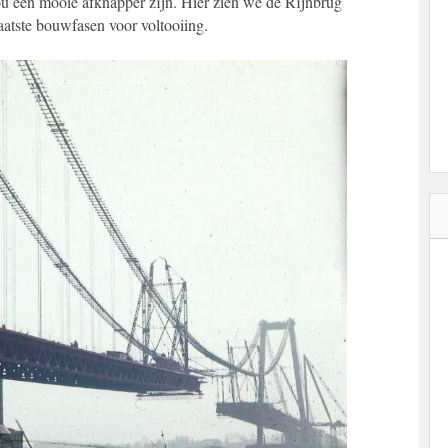
zou een mooie afknapper zijn. Hier zien we de Rijnbrug
atste bouwfasen voor voltooiing.