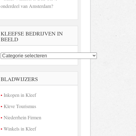
onderdeel van Amsterdam?
KLEEFSE BEDRIJVEN IN
BEELD
Kleefse
bedrijven
in
beeld
BLADWIJZERS
Inkopen in Kleef
Kleve Tourismus
Niederrhein Firmen
Winkels in Kleef