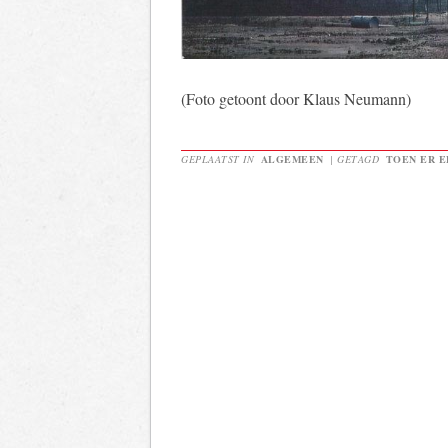
(Foto getoont door Klaus Neumann)
GEPLAATST IN
ALGEMEEN
|
GETAGD
TOEN ER E