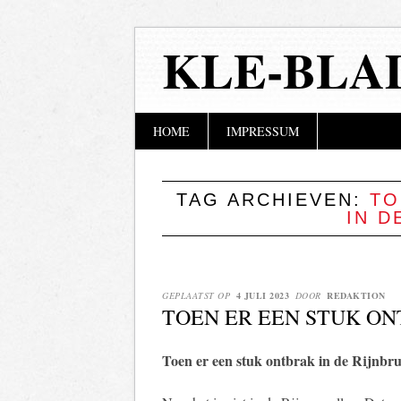
KLE-BLA
Hoofdmenu
Naar
HOME
IMPRESSUM
de
inhoud
springen
TAG ARCHIEVEN:
TO
IN D
GEPLAATST OP
4 JULI 2023
DOOR
REDAKTION
TOEN ER EEN STUK ON
Toen er een stuk ontbrak in de Rijnbr