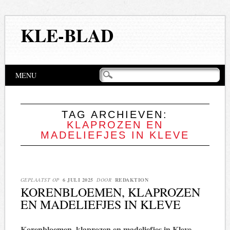
KLE-BLAD
Hoofdmenu
Naar
MENU
de
inhoud
springen
TAG ARCHIEVEN:
KLAPROZEN EN
MADELIEFJES IN KLEVE
GEPLAATST OP
6 JULI 2025
DOOR
REDAKTION
KORENBLOEMEN, KLAPROZEN
EN MADELIEFJES IN KLEVE
Korenbloemen, klaprozen en madeliefjes in Kleve