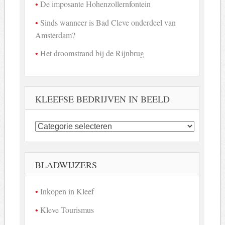
De imposante Hohenzollernfontein
Sinds wanneer is Bad Cleve onderdeel van
Amsterdam?
Het droomstrand bij de Rijnbrug
KLEEFSE BEDRIJVEN IN BEELD
Kleefse
bedrijven
in
beeld
BLADWIJZERS
Inkopen in Kleef
Kleve Tourismus