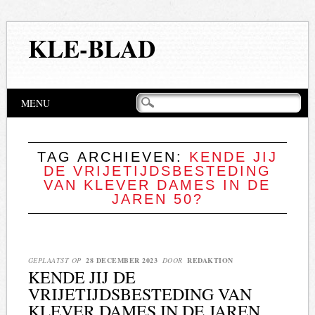
KLE-BLAD
Hoofdmenu
Naar
MENU
de
inhoud
springen
TAG ARCHIEVEN:
KENDE JIJ
DE VRIJETIJDSBESTEDING
VAN KLEVER DAMES IN DE
JAREN 50?
GEPLAATST OP
28 DECEMBER 2023
DOOR
REDAKTION
KENDE JIJ DE
VRIJETIJDSBESTEDING VAN
KLEVER DAMES IN DE JAREN