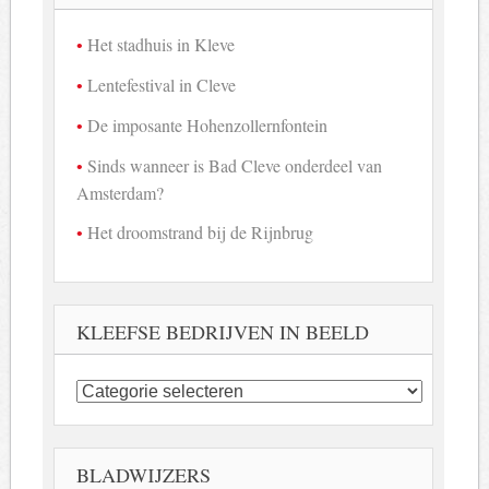
Het stadhuis in Kleve
Lentefestival in Cleve
De imposante Hohenzollernfontein
Sinds wanneer is Bad Cleve onderdeel van
Amsterdam?
Het droomstrand bij de Rijnbrug
KLEEFSE BEDRIJVEN IN BEELD
Kleefse
bedrijven
in
beeld
BLADWIJZERS