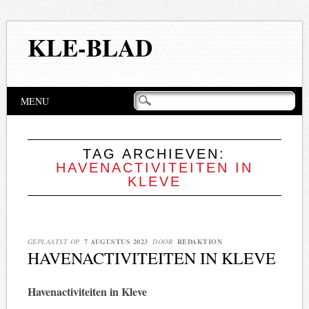
KLE-BLAD
Hoofdmenu
Naar
MENU
de
inhoud
springen
TAG ARCHIEVEN:
HAVENACTIVITEITEN IN
KLEVE
GEPLAATST OP
7 AUGUSTUS 2023
DOOR
REDAKTION
HAVENACTIVITEITEN IN KLEVE
Havenactiviteiten in Kleve