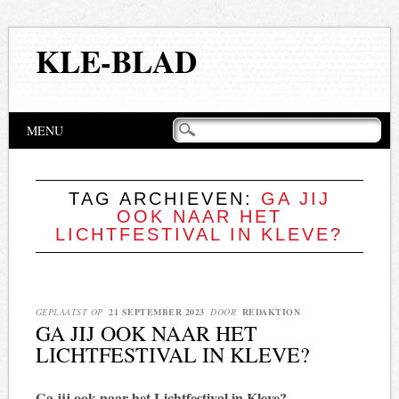
KLE-BLAD
Hoofdmenu
Naar
MENU
de
inhoud
springen
TAG ARCHIEVEN:
GA JIJ
OOK NAAR HET
LICHTFESTIVAL IN KLEVE?
GEPLAATST OP
21 SEPTEMBER 2023
DOOR
REDAKTION
GA JIJ OOK NAAR HET
LICHTFESTIVAL IN KLEVE?
Ga jij ook naar het Lichtfestival in Kleve?