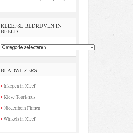
KLEEFSE BEDRIJVEN IN
BEELD
Kleefse
bedrijven
in
beeld
BLADWIJZERS
Inkopen in Kleef
Kleve Tourismus
Niederrhein Firmen
Winkels in Kleef