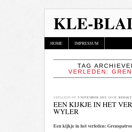
KLE-BLA
Hoofdmenu
Naar
HOME
IMPRESSUM
de
inhoud
springen
TAG ARCHIEV
VERLEDEN: GREN
GEPLAATST OP
9 NOVEMBER 2019
DOOR
REDAKT
EEN KIJKJE IN HET VE
WYLER
Een kijkje in het verleden: Grenspatrou