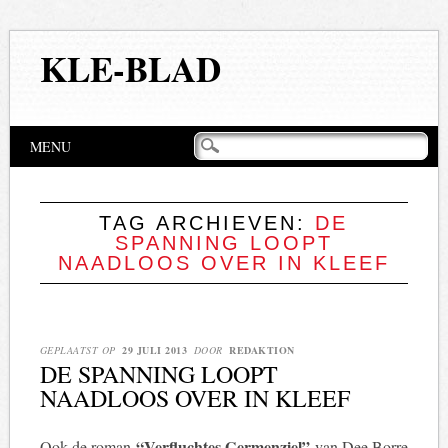
KLE-BLAD
Hoofdmenu
Naar
MENU
de
inhoud
springen
TAG ARCHIEVEN:
DE
SPANNING LOOPT
NAADLOOS OVER IN KLEEF
GEPLAATST OP
29 JULI 2013
DOOR
REDAKTION
DE SPANNING LOOPT
NAADLOOS OVER IN KLEEF
“Verfluchtes Germenziel”
Ook de roman
van Dee Borre