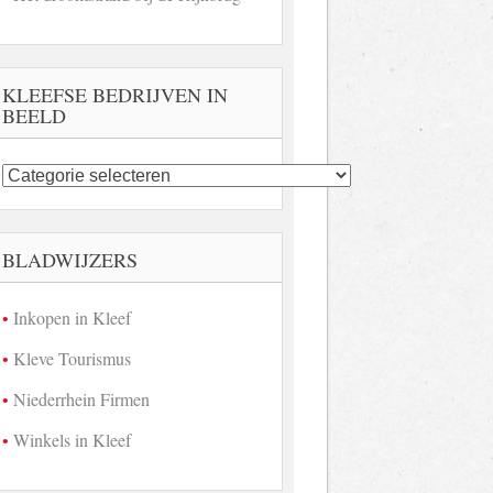
KLEEFSE BEDRIJVEN IN
BEELD
Kleefse
bedrijven
in
beeld
BLADWIJZERS
Inkopen in Kleef
Kleve Tourismus
Niederrhein Firmen
Winkels in Kleef