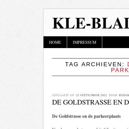
KLE-BLA
Hoofdmenu
Naar
HOME
IMPRESSUM
de
inhoud
springen
TAG ARCHIEVEN:
PAR
GEPLAATST OP
23 SEPTEMBER 2022
DOOR
REDA
DE GOLDSTRASSE EN 
De Goldstrasse en de parkeerplaats