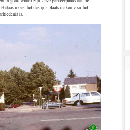
ht in goud waard zijn, deze parkeerplaats aan de
. Helaas moest het destijds plaats maken voor het
hiedenis is.