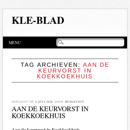
KLE-BLAD
Hoofdmenu
Naar
MENU
de
inhoud
springen
TAG ARCHIEVEN:
AAN DE
KEURVORST IN
KOEKKOEKHUIS
GEPLAATST OP
6 JULI 2026
DOOR
REDAKTION
AAN DE KEURVORST IN
KOEKKOEKHUIS
Aan de keurvorst in Koekkoekhuis