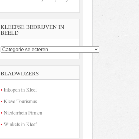
KLEEFSE BEDRIJVEN IN
BEELD
Kleefse
bedrijven
in
beeld
BLADWIJZERS
Inkopen in Kleef
Kleve Tourismus
Niederrhein Firmen
Winkels in Kleef