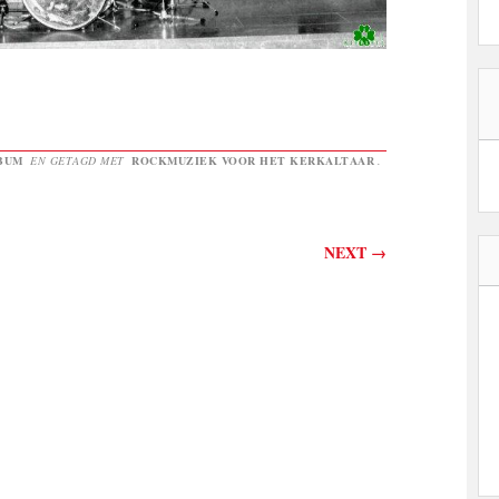
BUM
EN GETAGD MET
ROCKMUZIEK VOOR HET KERKALTAAR
.
NEXT
→