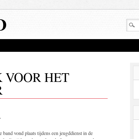
D
 VOOR HET
R
r
 band vond plaats tijdens een jeugddienst in de