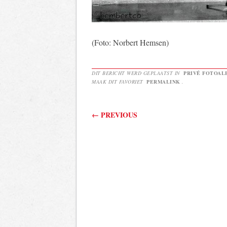
(Foto: Norbert Hemsen)
DIT BERICHT WERD GEPLAATST IN
PRIVÉ FOTOAL
MAAK DIT FAVORIET
PERMALINK
.
Berichtnavigatie
←
PREVIOUS