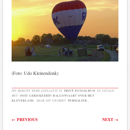
(Foto: Udo Kleinendonk)
DIT BERICHT WERD GEPLAATST IN
PRIVÉ FOTOALBUM
EN GETAGD
MET
OOIT GERISKEERD? BALLONVAART OVER HET
KLEVERLAND
. MAAK DIT FAVORIET
PERMALINK
.
Berichtnavigatie
←
PREVIOUS
NEXT
→