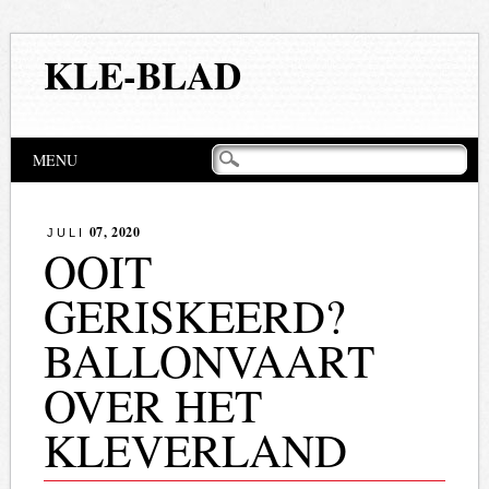
KLE-BLAD
Hoofdmenu
Naar
MENU
de
inhoud
springen
07, 2020
JULI
OOIT
GERISKEERD?
BALLONVAART
OVER HET
KLEVERLAND