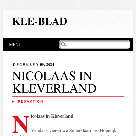
KLE-BLAD
Hoofdmenu
Naar
MENU
de
inhoud
springen
09, 2024
DECEMBER
NICOLAAS IN
KLEVERLAND
by
REDAKTION
N
icolaas in Kleverland
Vandaag vieren we Sinterklaasdag. Hopelijk