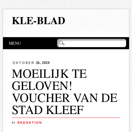
KLE-BLAD
Hoofdmenu
Naar
MENU
de
inhoud
springen
26, 2020
OKTOBER
MOEILIJK TE
GELOVEN!
VOUCHER VAN DE
STAD KLEEF
by
REDAKTION