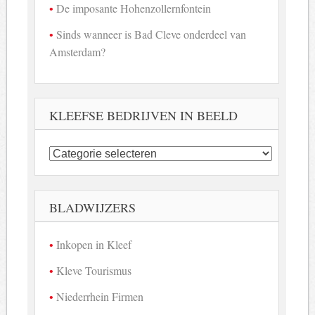
De imposante Hohenzollernfontein
Sinds wanneer is Bad Cleve onderdeel van
Amsterdam?
KLEEFSE BEDRIJVEN IN BEELD
Kleefse
bedrijven
in
beeld
BLADWIJZERS
Inkopen in Kleef
Kleve Tourismus
Niederrhein Firmen