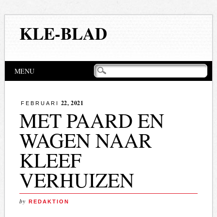
KLE-BLAD
Hoofdmenu
Naar
MENU
de
inhoud
springen
22, 2021
FEBRUARI
MET PAARD EN
WAGEN NAAR
KLEEF
VERHUIZEN
by
REDAKTION