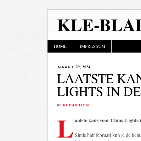
KLE-BLA
Hoofdmenu
Naar
HOME
IMPRESSUM
de
inhoud
springen
29, 2024
MAART
LAATSTE KA
LIGHTS IN D
by
REDAKTION
L
aatste kans voor China Lights 
Sinds half februari kun je de li