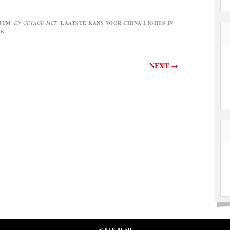
BUM
EN GETAGD MET
LAATSTE KANS VOOR CHINA LIGHTS IN
NK
.
NEXT
→
© KLE-BLAD