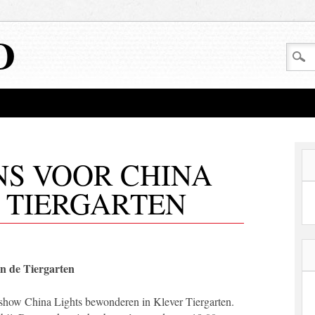
D
NS VOOR CHINA
E TIERGARTEN
in de Tiergarten
chtshow China Lights bewonderen in Klever Tiergarten.