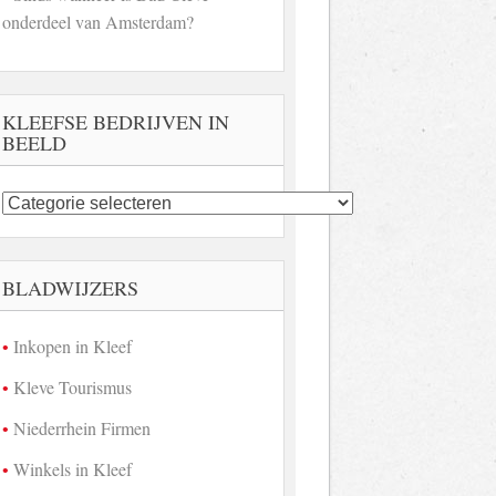
onderdeel van Amsterdam?
KLEEFSE BEDRIJVEN IN
BEELD
Kleefse
bedrijven
in
beeld
BLADWIJZERS
Inkopen in Kleef
Kleve Tourismus
Niederrhein Firmen
Winkels in Kleef