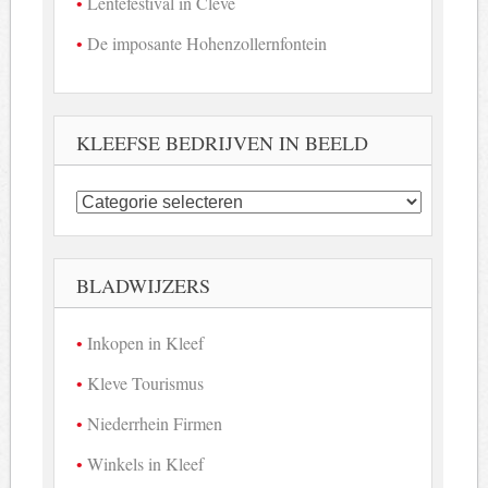
Lentefestival in Cleve
De imposante Hohenzollernfontein
KLEEFSE BEDRIJVEN IN BEELD
Kleefse
bedrijven
in
beeld
BLADWIJZERS
Inkopen in Kleef
Kleve Tourismus
Niederrhein Firmen
Winkels in Kleef