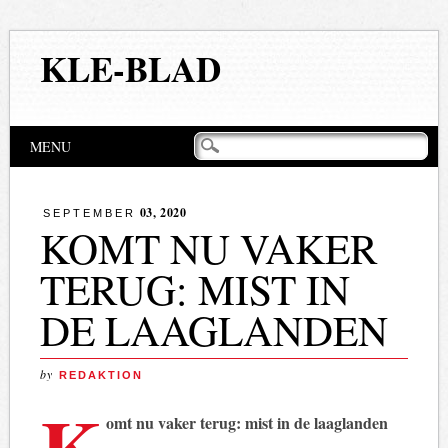
KLE-BLAD
Hoofdmenu
Naar
MENU
de
inhoud
springen
03, 2020
SEPTEMBER
KOMT NU VAKER
TERUG: MIST IN
DE LAAGLANDEN
by
REDAKTION
K
omt nu vaker terug: mist in de laaglanden