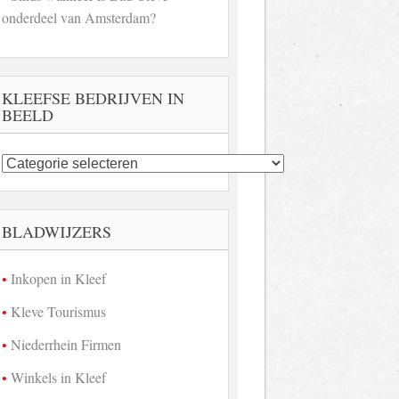
onderdeel van Amsterdam?
KLEEFSE BEDRIJVEN IN
BEELD
Kleefse
bedrijven
in
beeld
BLADWIJZERS
Inkopen in Kleef
Kleve Tourismus
Niederrhein Firmen
Winkels in Kleef