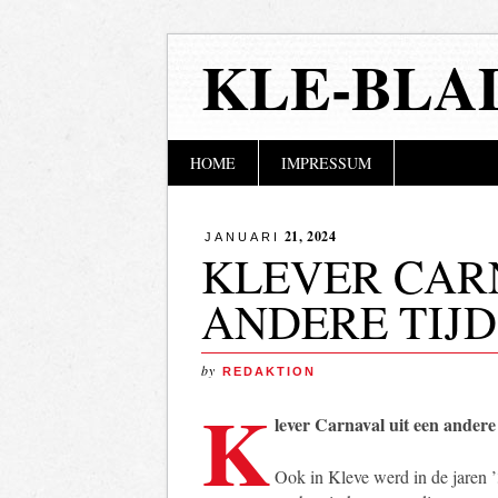
KLE-BLA
Hoofdmenu
Naar
HOME
IMPRESSUM
de
inhoud
springen
21, 2024
JANUARI
KLEVER CAR
ANDERE TIJD
by
REDAKTION
K
lever Carnaval uit een andere 
Ook in Kleve werd in de jaren 