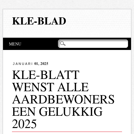
KLE-BLAD
Hoofdmenu
Naar
MENU
de
inhoud
springen
01, 2025
JANUARI
KLE-BLATT
WENST ALLE
AARDBEWONERS
EEN GELUKKIG
2025