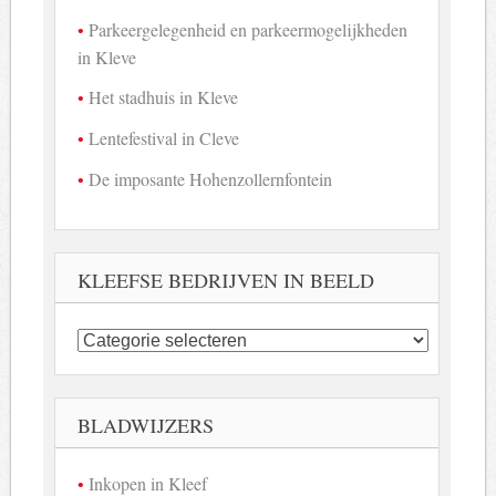
Parkeergelegenheid en parkeermogelijkheden
in Kleve
Het stadhuis in Kleve
Lentefestival in Cleve
De imposante Hohenzollernfontein
KLEEFSE BEDRIJVEN IN BEELD
Kleefse
bedrijven
in
beeld
BLADWIJZERS
Inkopen in Kleef