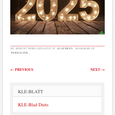
DIT BERICHT WERD GEPLAATST IN
ALGEMEEN
. BOOKMARK DE
PERMALINK
.
Berichtnavigatie
←
PREVIOUS
NEXT
→
KLE-BLATT
KLE-Blad Duits