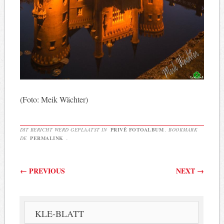
(Foto: Meik Wächter)
DIT BERICHT WERD GEPLAATST IN
PRIVÉ FOTOALBUM
. BOOKMARK
DE
PERMALINK
.
Berichtnavigatie
←
PREVIOUS
NEXT
→
KLE-BLATT