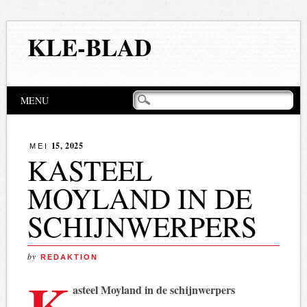
KLE-BLAD
Hoofdmenu
Naar
MENU
de
inhoud
springen
15, 2025
MEI
KASTEEL
MOYLAND IN DE
SCHIJNWERPERS
by
REDAKTION
K
asteel Moyland in de schijnwerpers