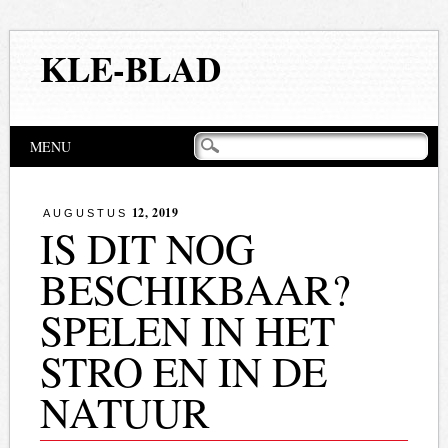
KLE-BLAD
Hoofdmenu
Naar
MENU
de
inhoud
springen
12, 2019
AUGUSTUS
IS DIT NOG
BESCHIKBAAR?
SPELEN IN HET
STRO EN IN DE
NATUUR