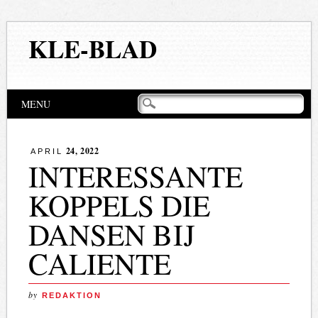
KLE-BLAD
Hoofdmenu
Naar
MENU
de
inhoud
springen
24, 2022
APRIL
INTERESSANTE
KOPPELS DIE
DANSEN BIJ
CALIENTE
by
REDAKTION