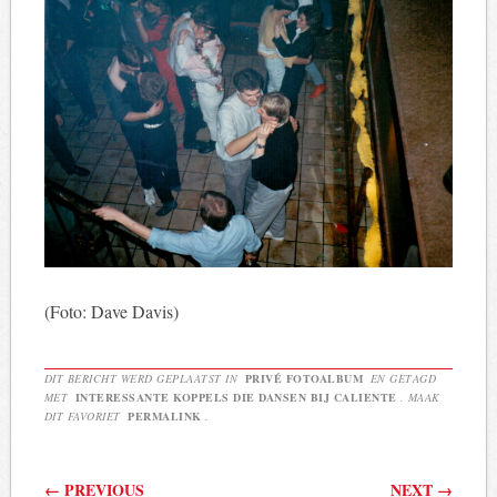
(Foto: Dave Davis)
DIT BERICHT WERD GEPLAATST IN
PRIVÉ FOTOALBUM
EN GETAGD
MET
INTERESSANTE KOPPELS DIE DANSEN BIJ CALIENTE
. MAAK
DIT FAVORIET
PERMALINK
.
Berichtnavigatie
←
PREVIOUS
NEXT
→