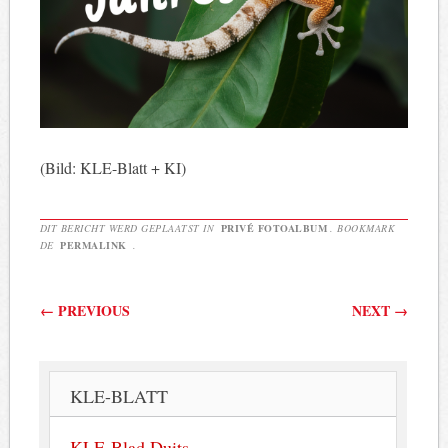
(Bild: KLE-Blatt + KI)
DIT BERICHT WERD GEPLAATST IN
PRIVÉ FOTOALBUM
. BOOKMARK
DE
PERMALINK
.
Berichtnavigatie
←
PREVIOUS
NEXT
→
KLE-BLATT
KLE-Blad Duits