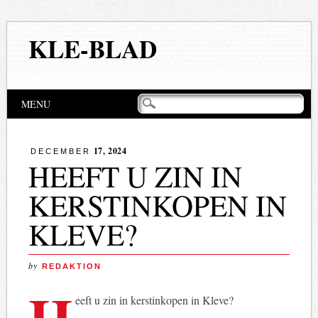
KLE-BLAD
Hoofdmenu
Naar
MENU
de
inhoud
springen
17, 2024
DECEMBER
HEEFT U ZIN ​​IN
KERSTINKOPEN IN
KLEVE?
by
REDAKTION
H
eeft u zin ​​in kerstinkopen in Kleve?