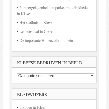
Parkeergelegenheid en parkeermogelijkheden
in Kleve
Het stadhuis in Kleve
Lentefestival in Cleve
De imposante Hohenzollernfontein
KLEEFSE BEDRIJVEN IN BEELD
Kleefse
bedrijven
in
beeld
BLADWIJZERS
Inkopen in Kleef