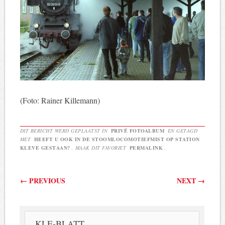
(Foto: Rainer Killemann)
DIT BERICHT WERD GEPLAATST IN
PRIVÉ FOTOALBUM
EN GETAGD
MET
HEEFT U OOK IN DE STOOMLOCOMOTIEFMIST OP STATION
KLEVE GESTAAN?
. MAAK DIT FAVORIET
PERMALINK
.
Berichtnavigatie
←
PREVIOUS
NEXT
→
KLE-BLATT