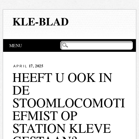
KLE-BLAD
Hoofdmenu
Naar
MENU
de
inhoud
springen
17, 2025
APRIL
HEEFT U OOK IN
DE
STOOMLOCOMOTI
EFMIST OP
STATION KLEVE