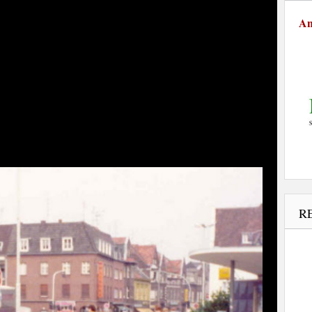
An
omen aan het wegverkeer in Kleve?
wordt belast door zwaar verkeer. De rode auto rijdt
moment normaal verkeer was. Op de achtergrond rechts zie
sers hadden grote problemen om zelfs maar de straat over te
ins veranderd en eindigde daarmee.
R