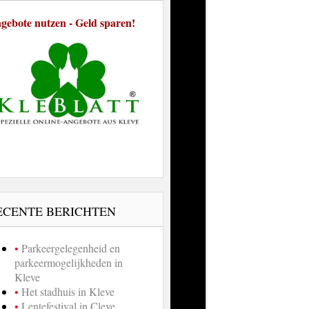
gebote nutzen - Geld sparen!
ECENTE BERICHTEN
Parkeergelegenheid en
parkeermogelijkheden in
Kleve
Het stadhuis in Kleve
Lentefestival in Cleve