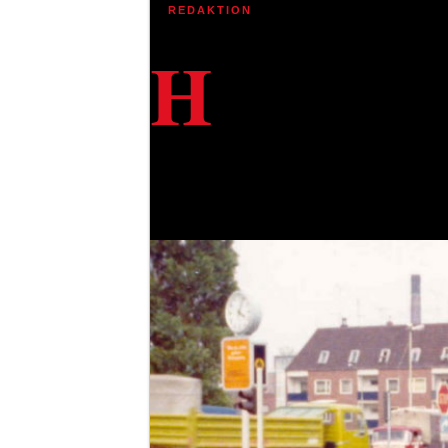
by
REDAKTION
H
eeft u in de jaren 70 ook deelgen
We kijken naar de Herzogbrücke, die 
richting Große Straße, waar op dat 
je nog het populaire verkeerspaviljoen. De fiet
steken.
Nou – deze gang van zaken werd al snel enigsz