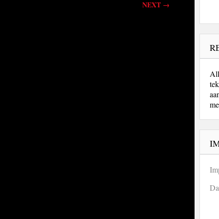
NEXT
→
R
Al
tek
aa
me
I
Im
Da