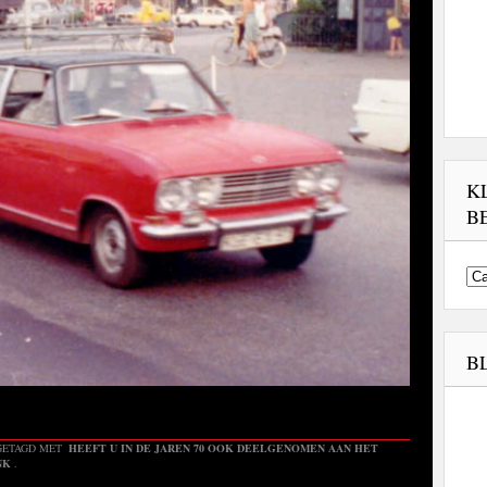
K
B
Kl
bed
in
be
B
GETAGD MET
HEEFT U IN DE JAREN 70 OOK DEELGENOMEN AAN HET
NK
.