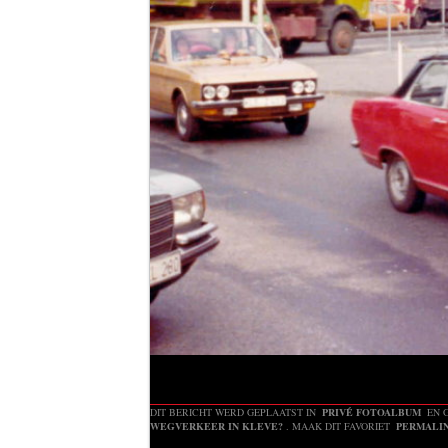
(Foto: Rainer Killemann)
DIT BERICHT WERD GEPLAATST IN
PRIVÉ FOTOALBUM
EN 
WEGVERKEER IN KLEVE?
. MAAK DIT FAVORIET
PERMALI