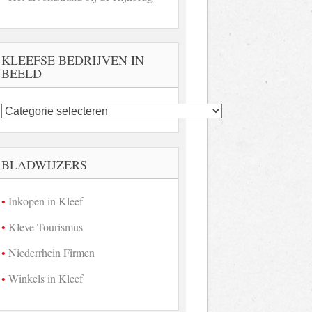
KLEEFSE BEDRIJVEN IN
BEELD
Kleefse
bedrijven
in
beeld
BLADWIJZERS
Inkopen in Kleef
Kleve Tourismus
Niederrhein Firmen
Winkels in Kleef