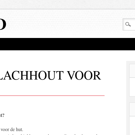
D
 LACHHOUT VOOR
ut?
voor de hut.