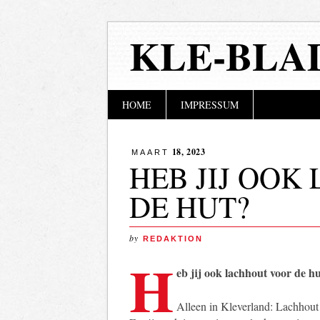
KLE-BLA
Hoofdmenu
Naar
HOME
IMPRESSUM
de
inhoud
springen
18, 2023
MAART
HEB JIJ OOK
DE HUT?
by
REDAKTION
H
eb jij ook lachhout voor de h
Alleen in Kleverland: Lachhout 