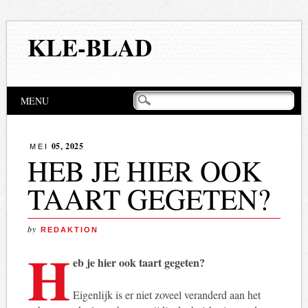
KLE-BLAD
Hoofdmenu
Naar
MENU
de
inhoud
springen
05, 2025
MEI
HEB JE HIER OOK
TAART GEGETEN?
by
REDAKTION
H
eb je hier ook taart gegeten?
Eigenlijk is er niet zoveel veranderd aan het