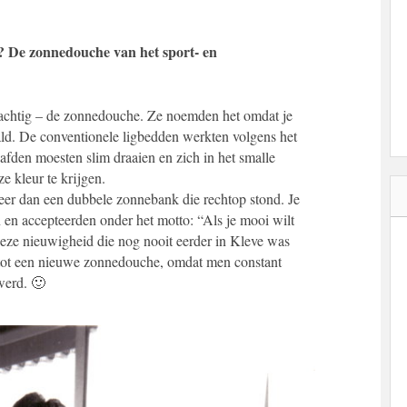
n? De zonnedouche van het sport- en
 tachtig – de zonnedouche. Ze noemden het omdat je
ald. De conventionele ligbedden werkten volgens het
fden moesten slim draaien en zich in het smalle
 kleur te krijgen.
er dan een dubbele zonnebank die rechtop stond. Je
en accepteerden onder het motto: “Als je mooi wilt
 deze nieuwigheid die nog nooit eerder in Kleve was
l tot een nieuwe zonnedouche, omdat men constant
werd. 🙂