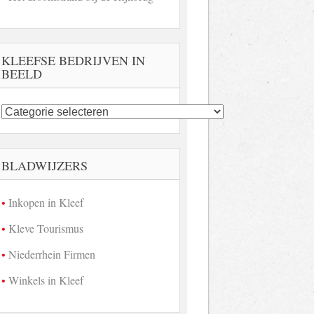
KLEEFSE BEDRIJVEN IN
BEELD
Kleefse
bedrijven
in
beeld
BLADWIJZERS
Inkopen in Kleef
Kleve Tourismus
Niederrhein Firmen
Winkels in Kleef