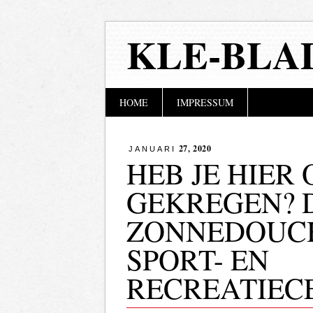
KLE-BLA
Hoofdmenu
Naar
HOME
IMPRESSUM
de
inhoud
springen
27, 2020
JANUARI
HEB JE HIER
GEKREGEN? 
ZONNEDOUCH
SPORT- EN
RECREATIEC