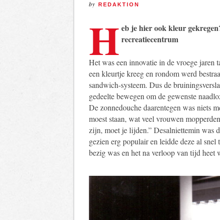
by
REDAKTION
H
eb je hier ook kleur gekrege
recreatiecentrum
Het was een innovatie in de vroege jaren
een kleurtje kreeg en rondom werd bestra
sandwich-systeem. Dus de bruiningsverslaa
gedeelte bewegen om de gewenste naadloze
De zonnedouche daarentegen was niets me
moest staan, wat veel vrouwen mopperden 
zijn, moet je lijden.” Desalniettemin was
gezien erg populair en leidde deze al sne
bezig was en het na verloop van tijd heet 