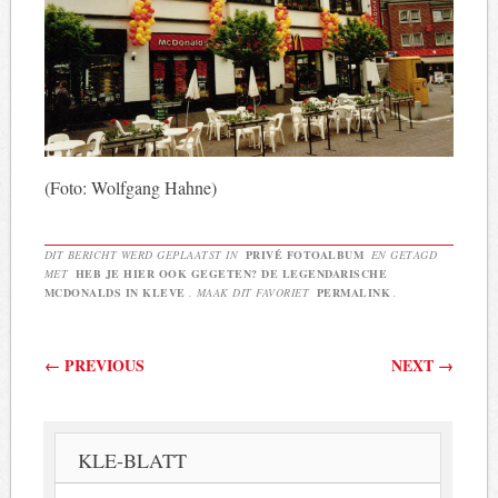
(Foto: Wolfgang Hahne)
DIT BERICHT WERD GEPLAATST IN
PRIVÉ FOTOALBUM
EN GETAGD
MET
HEB JE HIER OOK GEGETEN? DE LEGENDARISCHE
MCDONALDS IN KLEVE
. MAAK DIT FAVORIET
PERMALINK
.
Berichtnavigatie
←
PREVIOUS
NEXT
→
KLE-BLATT