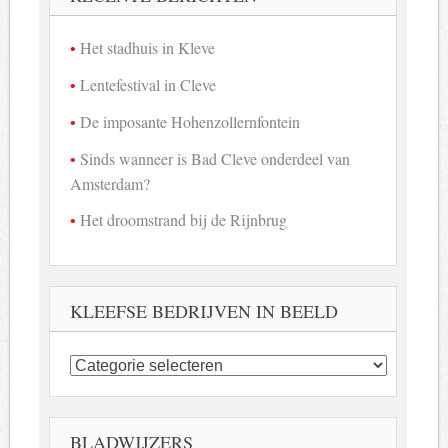
Het stadhuis in Kleve
Lentefestival in Cleve
De imposante Hohenzollernfontein
Sinds wanneer is Bad Cleve onderdeel van
Amsterdam?
Het droomstrand bij de Rijnbrug
KLEEFSE BEDRIJVEN IN BEELD
Kleefse
bedrijven
in
beeld
BLADWIJZERS