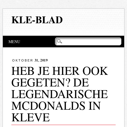
KLE-BLAD
Hoofdmenu
Naar
MENU
de
inhoud
springen
31, 2019
OKTOBER
HEB JE HIER OOK
GEGETEN? DE
LEGENDARISCHE
MCDONALDS IN
KLEVE