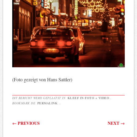
(Foto gezeigt von Hans Sattler)
DIT BERICHT WERD GEPLAATST IN
KLEEF IN FOTO + VIDEO
.
BOOKMARK DE
PERMALINK
.
Berichtnavigatie
←
PREVIOUS
NEXT
→