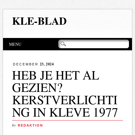
KLE-BLAD
Hoofdmenu
Naar
MENU
de
inhoud
springen
23, 2024
DECEMBER
HEB JE HET AL
GEZIEN?
KERSTVERLICHTI
NG IN KLEVE 1977
by
REDAKTION