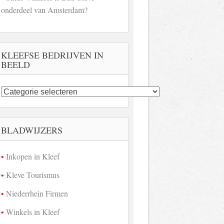
onderdeel van Amsterdam?
KLEEFSE BEDRIJVEN IN
BEELD
Kleefse
bedrijven
in
beeld
BLADWIJZERS
Inkopen in Kleef
Kleve Tourismus
Niederrhein Firmen
Winkels in Kleef