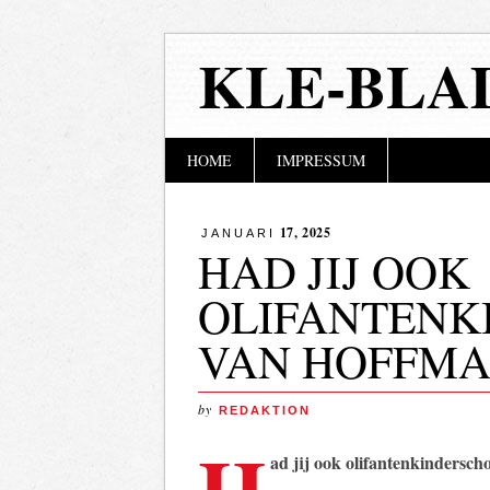
KLE-BLA
Hoofdmenu
Naar
HOME
IMPRESSUM
de
inhoud
springen
17, 2025
JANUARI
HAD JIJ OOK
OLIFANTENK
VAN HOFFMA
by
REDAKTION
H
ad jij ook olifantenkindersc