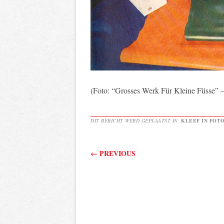
(Foto: “Grosses Werk Für Kleine Füsse” 
DIT BERICHT WERD GEPLAATST IN
KLEEF IN FOTO
Berichtnavigatie
←
PREVIOUS