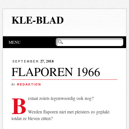
KLE-BLAD
Hoofdmenu
Naar
MENU
de
inhoud
springen
27, 2018
SEPTEMBER
FLAPOREN 1966
by
REDAKTION
B
estaat zoiets tegenwoordig ook nog?
Werden flaporen niet met pleisters zo geplakt
totdat ze bleven zitten?