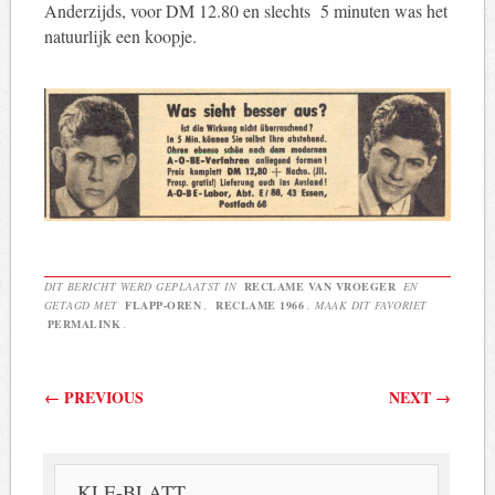
Anderzijds, voor DM 12.80 en slechts 5 minuten was het
natuurlijk een koopje.
DIT BERICHT WERD GEPLAATST IN
RECLAME VAN VROEGER
EN
GETAGD MET
FLAPP-OREN
,
RECLAME 1966
. MAAK DIT FAVORIET
PERMALINK
.
Berichtnavigatie
←
PREVIOUS
NEXT
→
KLE-BLATT