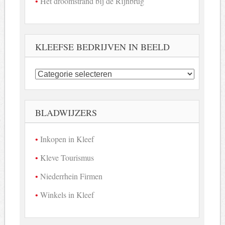
Het droomstrand bij de Rijnbrug
KLEEFSE BEDRIJVEN IN BEELD
Kleefse
bedrijven
in
beeld
BLADWIJZERS
Inkopen in Kleef
Kleve Tourismus
Niederrhein Firmen
Winkels in Kleef