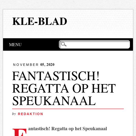
KLE-BLAD
Hoofdmenu
Naar
MENU
de
inhoud
springen
05, 2020
NOVEMBER
FANTASTISCH!
REGATTA OP HET
SPEUKANAAL
by
REDAKTION
F
antastisch! Regatta op het Speukanaal