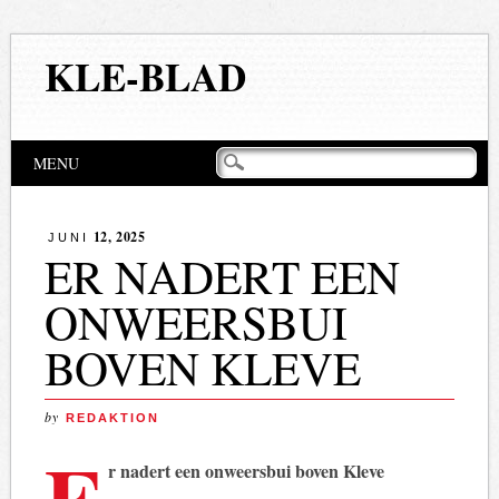
KLE-BLAD
Hoofdmenu
Naar
MENU
de
inhoud
springen
12, 2025
JUNI
ER NADERT EEN
ONWEERSBUI
BOVEN KLEVE
by
REDAKTION
E
r nadert een onweersbui boven Kleve