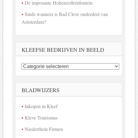
De imposante Hohenzollernfontein
Sinds wanneer is Bad Cleve onderdeel van
Amsterdam?
KLEEFSE BEDRIJVEN IN BEELD
Kleefse
bedrijven
in
beeld
BLADWIJZERS
Inkopen in Kleef
Kleve Tourismus
Niederrhein Firmen