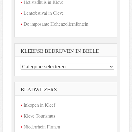
Het stadhuis in Kleve
Lentefestival in Cleve
De imposante Hohenzollernfontein
KLEEFSE BEDRIJVEN IN BEELD
Kleefse
bedrijven
in
beeld
BLADWIJZERS
Inkopen in Kleef
Kleve Tourismus
Niederrhein Firmen