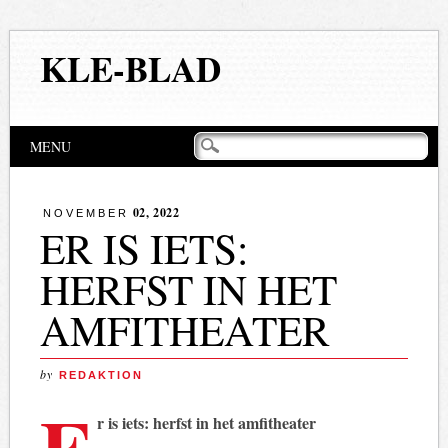
KLE-BLAD
Hoofdmenu
Naar
MENU
de
inhoud
springen
02, 2022
NOVEMBER
ER IS IETS:
HERFST IN HET
AMFITHEATER
by
REDAKTION
E
r is iets: herfst in het amfitheater