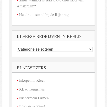
Amsterdam?
Het droomstrand bij de Rijnbrug
KLEEFSE BEDRIJVEN IN BEELD
Kleefse
bedrijven
in
beeld
BLADWIJZERS
Inkopen in Kleef
Kleve Tourismus
Niederrhein Firmen
Winkels in Kleef