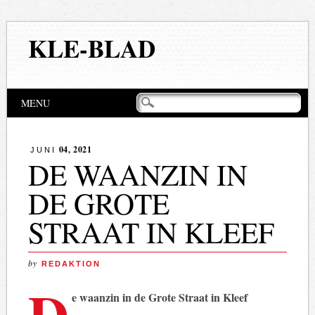
KLE-BLAD
Hoofdmenu
Naar
MENU
de
inhoud
springen
04, 2021
JUNI
DE WAANZIN IN
DE GROTE
STRAAT IN KLEEF
by
REDAKTION
D
e waanzin in de Grote Straat in Kleef