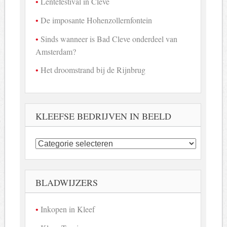
Lentefestival in Cleve
De imposante Hohenzollernfontein
Sinds wanneer is Bad Cleve onderdeel van
Amsterdam?
Het droomstrand bij de Rijnbrug
KLEEFSE BEDRIJVEN IN BEELD
Kleefse
bedrijven
in
beeld
BLADWIJZERS
Inkopen in Kleef