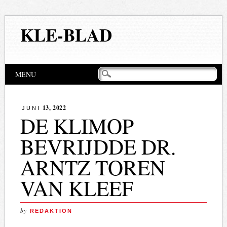
KLE-BLAD
Hoofdmenu
Naar
MENU
de
inhoud
springen
13, 2022
JUNI
DE KLIMOP
BEVRIJDDE DR.
ARNTZ TOREN
VAN KLEEF
by
REDAKTION