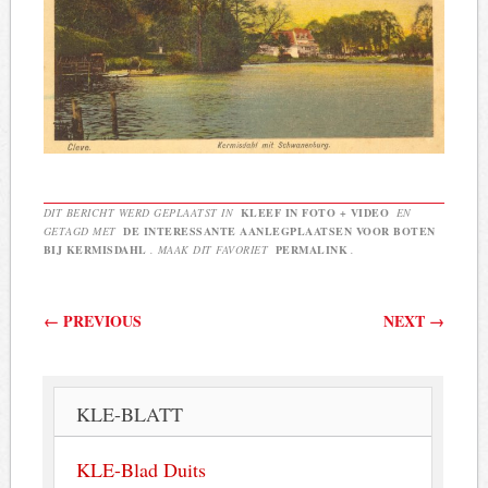
DIT BERICHT WERD GEPLAATST IN
KLEEF IN FOTO + VIDEO
EN
GETAGD MET
DE INTERESSANTE AANLEGPLAATSEN VOOR BOTEN
BIJ KERMISDAHL
. MAAK DIT FAVORIET
PERMALINK
.
Berichtnavigatie
←
PREVIOUS
NEXT
→
KLE-BLATT
KLE-Blad Duits