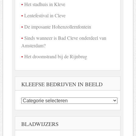
Het stadhuis in Kleve
Lentefestival in Cleve
De imposante Hohenzollernfontein
Sinds wanneer is Bad Cleve onderdeel van
Amsterdam?
Het droomstrand bij de Rijnbrug
KLEEFSE BEDRIJVEN IN BEELD
Kleefse
bedrijven
in
beeld
BLADWIJZERS