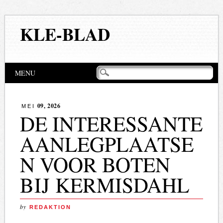
KLE-BLAD
Hoofdmenu
Naar
MENU
de
inhoud
springen
09, 2026
MEI
DE INTERESSANTE
AANLEGPLAATSE
N VOOR BOTEN
BIJ KERMISDAHL
by
REDAKTION