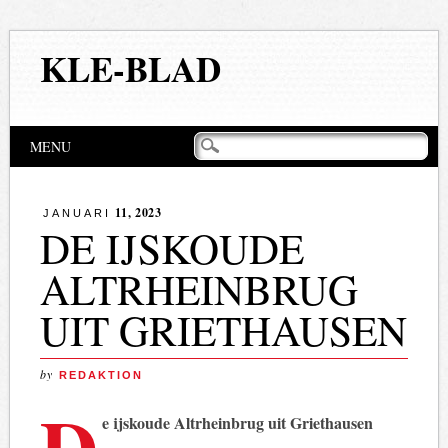
KLE-BLAD
Hoofdmenu
Naar
MENU
de
inhoud
springen
11, 2023
JANUARI
DE IJSKOUDE
ALTRHEINBRUG
UIT GRIETHAUSEN
by
REDAKTION
D
e ijskoude Altrheinbrug uit Griethausen