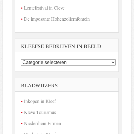
Lentefestival in Cleve
De imposante Hohenzollernfontein
KLEEFSE BEDRIJVEN IN BEELD
Kleefse
bedrijven
in
beeld
BLADWIJZERS
Inkopen in Kleef
Kleve Tourismus
Niederrhein Firmen