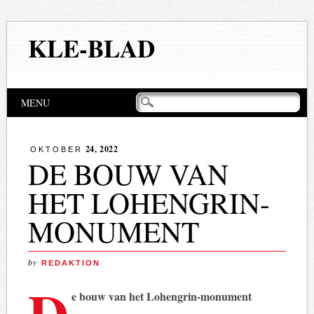
KLE-BLAD
Hoofdmenu
Naar
MENU
de
inhoud
springen
24, 2022
OKTOBER
DE BOUW VAN
HET LOHENGRIN-
MONUMENT
by
REDAKTION
D
e bouw van het Lohengrin-monument